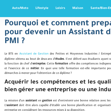
Auto/moto
Lifestyle
Loisirs
Maison
Sante/bien-E
Pourquoi et comment prep
pour devenir un Assistant 
PMI ?
Le BTS en
des Petites et Moyennes Industries / Entrepr
Assistant de Gestion
diplôme obtenu au bout de deux ans d’
études
. Il est délivré aux étudiants ayant
la fonction de chef d’
entreprise
. Cette
formation
offre des compétences indispen
et l’exercice de ce
métier
. En quoi une telle formation est-elle importante pou
démarches à mener pour l’obtention de ce diplôme ?
Acquérir les compétences et les qual
bien gérer une entreprise ou une indu
La mission d’un
assistant
en
gestion
est d’entretenir une bonne relation avec les 
L’
assistant
doit être alors capable d’établir une bonne planification et organisat
entreprise en considérant les ressources mises à sa disposition.